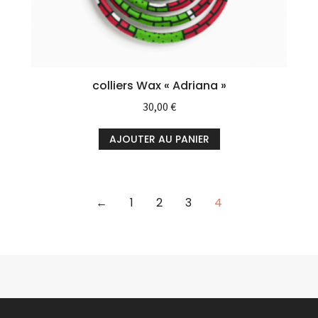
colliers Wax « Adriana »
30,00
€
AJOUTER AU PANIER
←
1
2
3
4