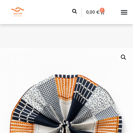
0
0,00
€