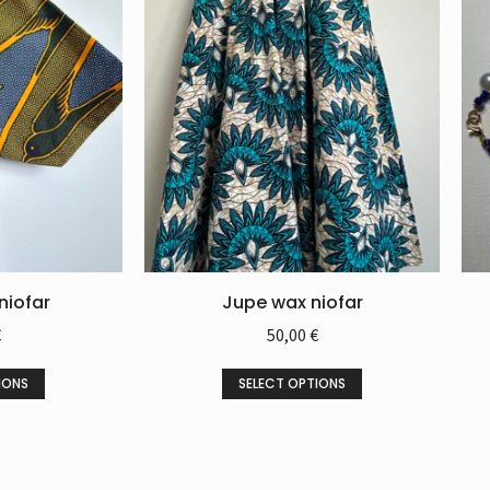
niofar
Jupe wax niofar
€
50,00
€
IONS
SELECT OPTIONS