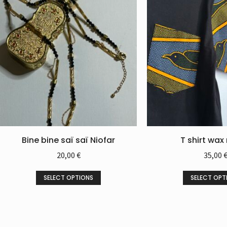
Bine bine saï saï Niofar
T shirt wax 
20,00
€
35,00
SELECT OPTIONS
SELECT OPT