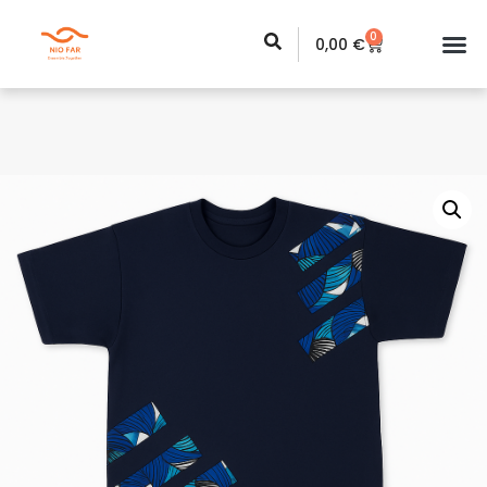
0
0,00
€